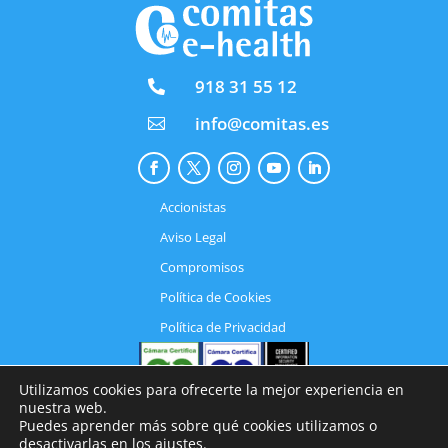
918 31 55 12

info@comitas.es

Accionistas
Aviso Legal
Compromisos
Política de Cookies
Política de Privacidad
Utilizamos cookies para ofrecerte la mejor experiencia en
nuestra web.
Puedes aprender más sobre qué cookies utilizamos o
desactivarlas en los
ajustes
.