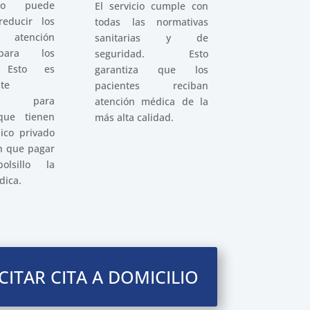
cio puede
El servicio cumple con
educir los
todas las normativas
 atención
sanitarias y de
para los
seguridad. Esto
. Esto es
garantiza que los
te
pacientes reciban
oso para
atención médica de la
que tienen
más alta calidad.
ico privado
n que pagar
lsillo la
dica.
CITAR CITA A DOMICILIO