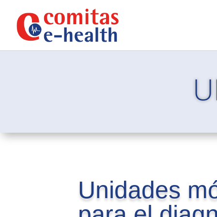
U
Unidades mó
para el diag