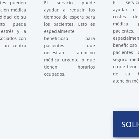
El servi
El servicio puede
ntes pueden
ayudar a r
ayudar a reducir los
nción médica
costes de
tiempos de espera para
didad de su
médica 
los pacientes. Esto es
sto puede
pacientes
especialmente
 estrés y la
especialmen
beneficioso para
sociados con
benefici
pacientes que
a un centro
pacientes 
necesitan atención
seguro méd
médica urgente o que
o que tiene
tienen horarios
de su bo
ocupados.
atención mé
SOLI