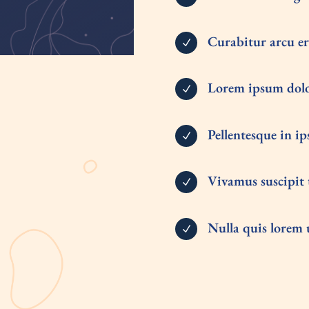
Curabitur arcu e
N
Lorem ipsum dolor
N
Pellentesque in i
N
Vivamus suscipit t
N
Nulla quis lorem 
N